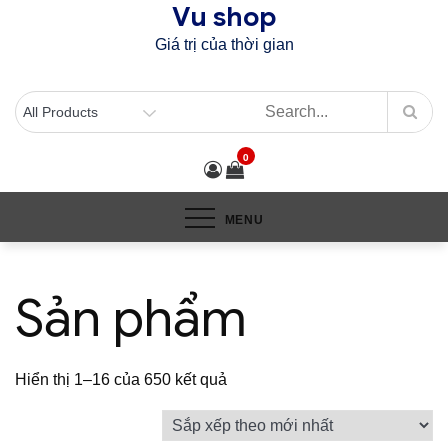
Vu shop
Skip
to
Giá trị của thời gian
content
0
MENU
Sản phẩm
Đã
Hiển thị 1–16 của 650 kết quả
sắp
xếp