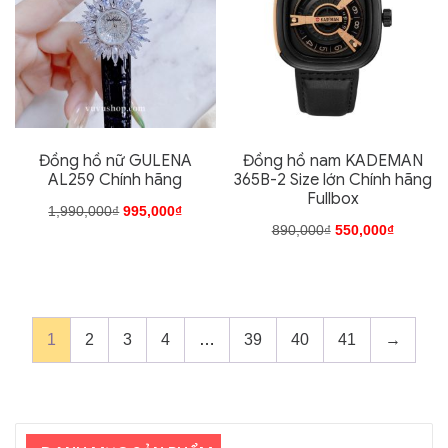
biến
thể.
Các
tùy
chọn
có
Đồng hồ nữ GULENA
Đồng hồ nam KADEMAN
AL259 Chính hãng
365B-2 Size lớn Chính hãng
thể
Fullbox
được
Giá
Giá
1,990,000
₫
995,000
₫
Giá
Giá
890,000
₫
550,000
₫
chọn
gốc
hiện
gốc
hiện
Sản
trên
là:
tại
là:
tại
phẩm
trang
1,990,000₫.
là:
890,000₫.
là:
này
sản
995,000₫.
1
2
3
4
…
39
40
41
→
550,000
có
phẩm
nhiều
biến
thể.