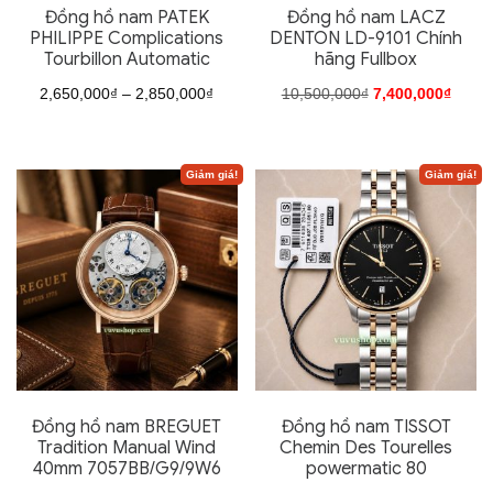
Đồng hồ nam PATEK
Đồng hồ nam LACZ
có
PHILIPPE Complications
DENTON LD-9101 Chính
Tourbillon Automatic
hãng Fullbox
thể
được
Khoảng
Giá
Giá
2,650,000
₫
–
2,850,000
₫
10,500,000
₫
7,400,000
₫
chọn
giá:
gốc
hiện
Sản
Sản
trên
từ
là:
tại
phẩm
phẩm
Giảm giá!
Giảm giá!
trang
2,650,000₫
10,500,000₫.
là:
này
này
sản
đến
7,400
có
có
phẩm
2,850,000₫
nhiều
nhiều
biến
biến
thể.
thể.
Các
Các
tùy
tùy
chọn
chọn
Đồng hồ nam BREGUET
Đồng hồ nam TISSOT
có
có
Tradition Manual Wind
Chemin Des Tourelles
40mm 7057BB/G9/9W6
powermatic 80
thể
thể