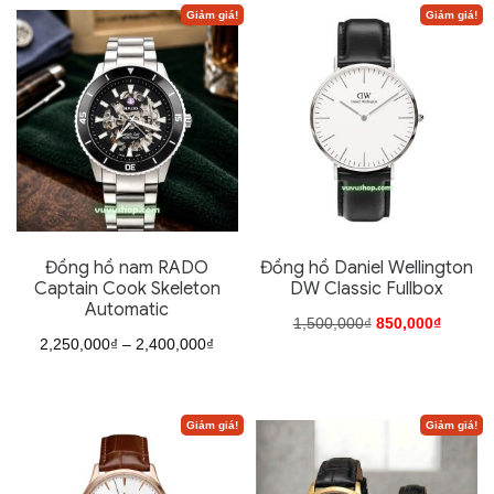
theo
Giảm giá!
Giảm giá!
mới
nhất
Đồng hồ nam RADO
Đồng hồ Daniel Wellington
Captain Cook Skeleton
DW Classic Fullbox
Automatic
Giá
Giá
1,500,000
₫
850,000
₫
Khoảng
2,250,000
₫
–
2,400,000
₫
gốc
hiện
Sản
giá:
Sản
là:
tại
phẩm
từ
phẩm
1,500,000₫.
là:
này
Giảm giá!
Giảm giá!
2,250,000₫
này
850,000
có
đến
có
nhiều