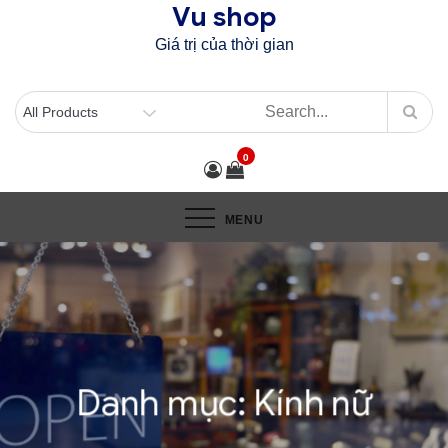
Vu shop
Skip
to
Giá trị của thời gian
content
0
MENU
Danh mục:
Kính nữ