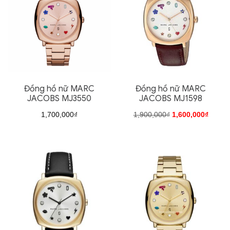
nhất
Đồng hồ nữ MARC
Đồng hồ nữ MARC
JACOBS MJ3550
JACOBS MJ1598
Giá
Giá
1,700,000
₫
1,900,000
₫
1,600,000
₫
gốc
hiện
là:
tại
1,900,000₫.
là:
1,600,