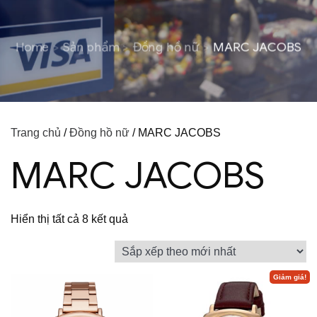
Home
Sản phẩm
Đồng hồ nữ
MARC JACOBS
Trang chủ
/
Đồng hồ nữ
/ MARC JACOBS
MARC JACOBS
Đã
Hiển thị tất cả 8 kết quả
sắp
xếp
theo
Giảm giá!
mới