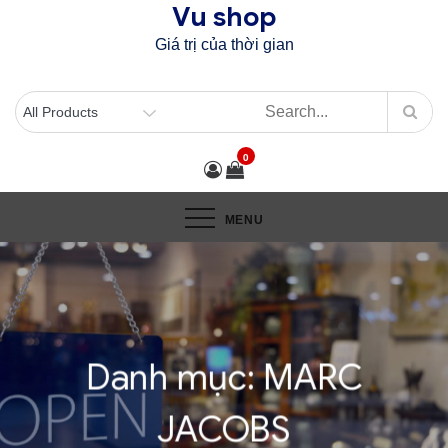
Vu shop
Skip
to
Giá trị của thời gian
content
0
MENU
Danh mục:
MARC
JACOBS