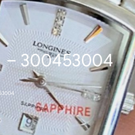
1 – 300453004
453004