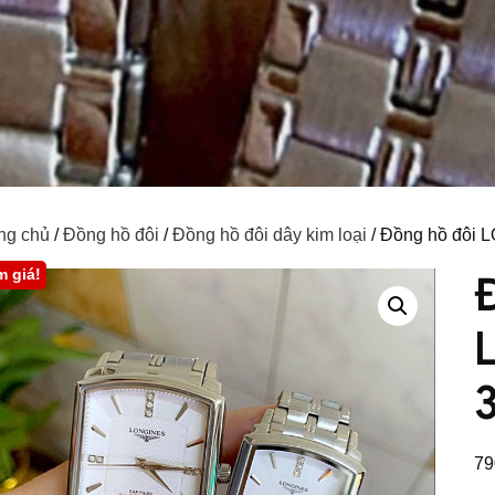
ng chủ
/
Đồng hồ đôi
/
Đồng hồ đôi dây kim loại
/ Đồng hồ đôi
m giá!
79