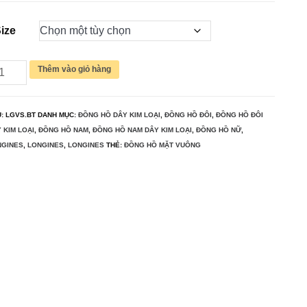
từ
ize
790,000₫
đến
ng
Thêm vào giỏ hàng
1,550,000₫
i
U:
LGVS.BT
DANH MỤC:
ĐỒNG HỒ DÂY KIM LOẠI
,
ĐỒNG HỒ ĐÔI
,
ĐỒNG HỒ ĐÔI
ONGINES
 KIM LOẠI
,
ĐỒNG HỒ NAM
,
ĐỒNG HỒ NAM DÂY KIM LOẠI
,
ĐỒNG HỒ NỮ
,
3M
NGINES
,
LONGINES
,
LONGINES
THẺ:
ĐỒNG HỒ MẶT VUÔNG
0453004
ợng