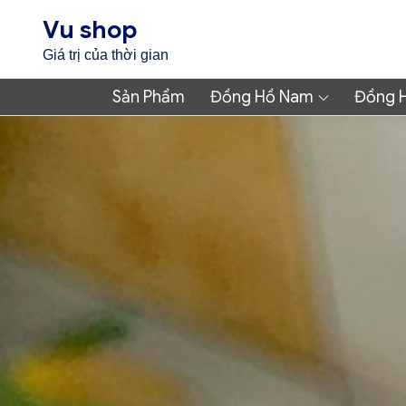
Skip
Vu shop
to
Giá trị của thời gian
content
Sản Phẩm
Đồng Hồ Nam
Đồng 