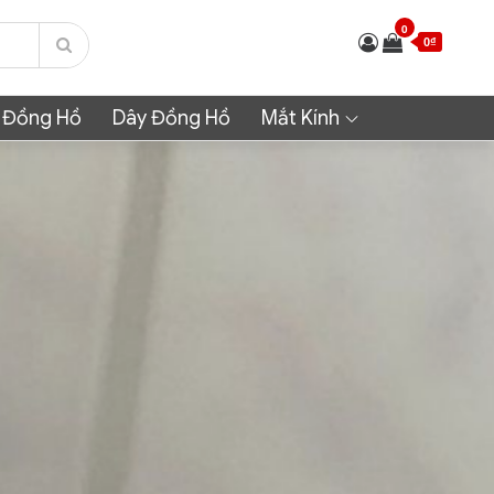
0
0₫
 Đồng Hồ
Dây Đồng Hồ
Mắt Kính