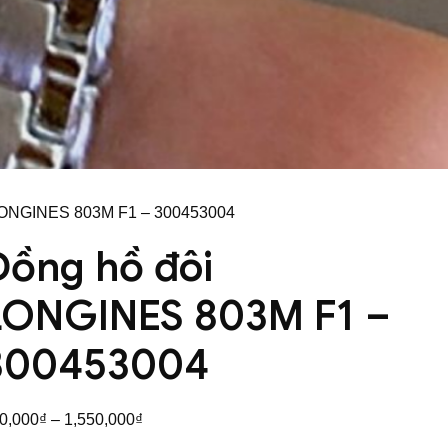
 LONGINES 803M F1 – 300453004
Đồng hồ đôi
LONGINES 803M F1 –
300453004
Khoảng
0,000
₫
–
1,550,000
₫
giá: