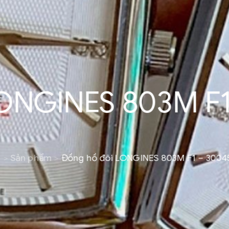
LONGINES 803M F
Sản phẩm
Đồng hồ đôi LONGINES 803M F1 – 300