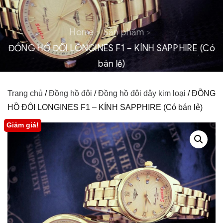
Home
Sản phẩm
ĐỒNG HỒ ĐÔI LONGINES F1 – KÍNH SAPPHIRE (Có
bán lẻ)
Trang chủ
/
Đồng hồ đôi
/
Đồng hồ đôi dây kim loại
/ ĐỒNG
HỒ ĐÔI LONGINES F1 – KÍNH SAPPHIRE (Có bán lẻ)
Giảm giá!