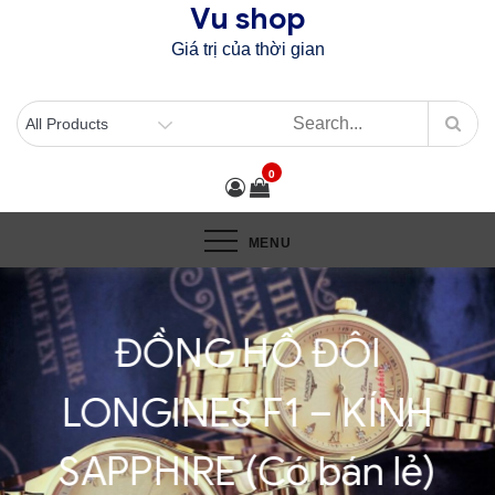
Vu shop
Skip
to
Giá trị của thời gian
content
0
MENU
ĐỒNG HỒ ĐÔI
LONGINES F1 – KÍNH
SAPPHIRE (Có bán lẻ)