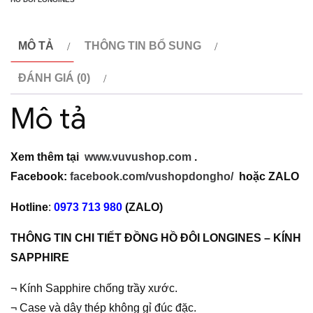
-
KÍNH
SAPPHIRE
MÔ TẢ
THÔNG TIN BỔ SUNG
(Có
ĐÁNH GIÁ (0)
bán
lẻ)
Mô tả
số
lượng
Xem thêm tại
www.vuvushop.com
.
Facebook:
facebook.com/vushopdongho/
hoặc
ZALO
Hotline
:
0973 713 980
(ZALO)
THÔNG TIN CHI TIẾT ĐỒNG HỒ ĐÔI LONGINES – KÍNH
SAPPHIRE
¬ Kính Sapphire chống trầy xước.
¬ Case và dây thép không gỉ đúc đặc.