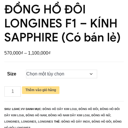
ĐỒNG HỒ ĐÔI
LONGINES F1 – KÍNH
SAPPHIRE (Có bán lẻ)
Khoảng
570,000
₫
–
1,100,000
₫
giá:
từ
Size
570,000₫
đến
ĐỒNG
Thêm vào giỏ hàng
1,100,000₫
HỒ
ĐÔI
SKU:
LGHC.VV
DANH MỤC:
ĐỒNG HỒ DÂY KIM LOẠI
,
ĐỒNG HỒ ĐÔI
,
ĐỒNG HỒ ĐÔI
LONGINES
DÂY KIM LOẠI
,
ĐỒNG HỒ NAM
,
ĐỒNG HỒ NAM DÂY KIM LOẠI
,
ĐỒNG HỒ NỮ
,
F1
LONGINES
,
LONGINES
,
LONGINES
THẺ:
ĐỒNG HỒ DÂY INOX
,
ĐỒNG HỒ ĐÔI
,
ĐỒNG
HỒ ĐÔI LONGINES