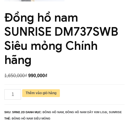
Đồng hồ nam
SUNRISE DM737SWB
Siêu mỏng Chính
hãng
Giá
Giá
1,650,000
₫
990,000
₫
gốc
hiện
là:
tại
Đồng
Thêm vào giỏ hàng
1,650,000₫.
là:
hồ
990,000₫.
nam
SKU:
SRM2.2D
DANH MỤC:
ĐỒNG HỒ NAM
,
ĐỒNG HỒ NAM DÂY KIM LOẠI
,
SUNRISE
SUNRISE
THẺ:
ĐỒNG HỒ NAM SIÊU MỎNG
DM737SWB