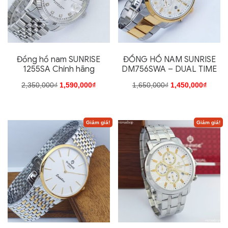
Đồng hồ nam SUNRISE
ĐỒNG HỒ NAM SUNRISE
1255SA Chính hãng
DM756SWA – DUAL TIME
Giá
Giá
Giá
Giá
2,350,000
₫
1,590,000
₫
1,650,000
₫
1,450,000
₫
gốc
hiện
gốc
hiện
Sản
là:
tại
là:
tại
phẩm
Giảm giá!
Giảm giá!
2,350,000₫.
là:
1,650,000₫.
là:
này
1,590,000₫.
1,450,
có
nhiều
biến
thể.
Các
tùy