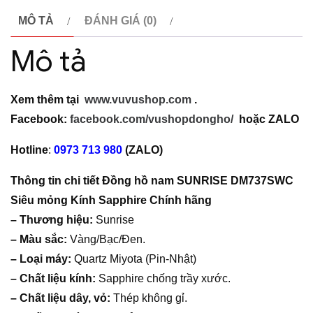
Siêu
MÔ TẢ
ĐÁNH GIÁ (0)
mỏng
Mô tả
Chính
hãng
số
Xem thêm tại
www.vuvushop.com
.
lượng
Facebook:
facebook.com/vushopdongho/
hoặc
ZALO
Hotline
:
0973 713 980
(ZALO)
Thông tin chi tiết Đồng hồ nam SUNRISE DM737SWC
Siêu mỏng Kính Sapphire Chính hãng
– Thương hiệu:
Sunrise
– Màu sắc:
Vàng/Bạc/Đen.
– Loại máy:
Quartz Miyota (Pin-Nhật)
– Chất liệu kính:
Sapphire chống trầy xước.
– Chất liệu dây, vỏ:
Thép không gỉ.