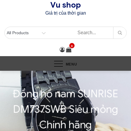
Vu shop
Skip
to
Giá trị của thời gian
content
0
MENU
Đồng hồ nam SUNRISE
DM737SWB Siêu mỏng
Chính hãng