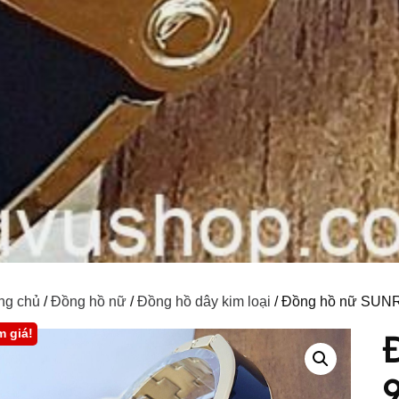
ng chủ
/
Đồng hồ nữ
/
Đồng hồ dây kim loại
/ Đồng hồ nữ SUN
m giá!