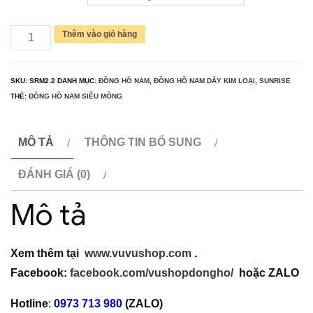
1,650,000₫.
là:
990,000₫.
Đồng
Thêm vào giỏ hàng
hồ
nam
SKU:
SRM2.2
DANH MỤC:
ĐỒNG HỒ NAM
,
ĐỒNG HỒ NAM DÂY KIM LOẠI
,
SUNRISE
SUNRISE
THẺ:
ĐỒNG HỒ NAM SIÊU MỎNG
DM737SWC
Siêu
MÔ TẢ
THÔNG TIN BỔ SUNG
mỏng
Chính
ĐÁNH GIÁ (0)
hãng
Mô tả
số
lượng
Xem thêm tại
www.vuvushop.com
.
Facebook:
facebook.com/vushopdongho/
hoặc
ZALO
Hotline
:
0973 713 980
(ZALO)