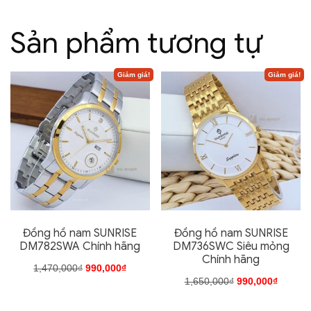
Sản phẩm tương tự
Giảm giá!
Giảm giá!
Đồng hồ nam SUNRISE
Đồng hồ nam SUNRISE
DM782SWA Chính hãng
DM736SWC Siêu mỏng
Chính hãng
Giá
Giá
1,470,000
₫
990,000
₫
Giá
Giá
1,650,000
₫
990,000
₫
gốc
hiện
Sản
gốc
hiện
Sản
là:
tại