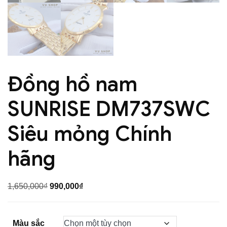
Đồng hồ nam
SUNRISE DM737SWC
Siêu mỏng Chính
hãng
Giá
Giá
1,650,000
₫
990,000
₫
gốc
hiện
là:
tại
Màu sắc