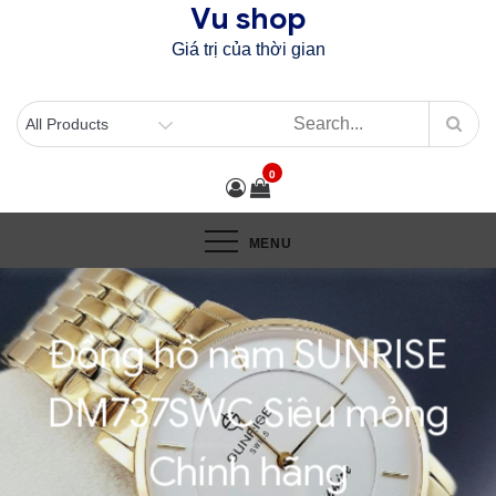
Vu shop
Skip
to
Giá trị của thời gian
content
0
MENU
Đồng hồ nam SUNRISE
DM737SWC Siêu mỏng
Chính hãng