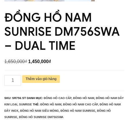
ĐỒNG HỒ NAM
SUNRISE DM756SWA
– DUAL TIME
Giá
Giá
1,650,000
₫
1,450,000
₫
gốc
hiện
là:
tại
ĐỒNG
Thêm vào giỏ hàng
1,650,000₫.
là:
HỒ
1,450,000₫.
NAM
SKU:
SR756.ST
DANH MỤC:
ĐỒNG HỒ CAO CẤP
,
ĐỒNG HỒ NAM
,
ĐỒNG HỒ NAM DÂY
SUNRISE
KIM LOẠI
,
SUNRISE
THẺ:
ĐỒNG HỒ NAM
,
ĐỒNG HỒ NAM CAO CẤP
,
ĐỒNG HỒ NAM
DM756SWA
DÂY INOX
,
ĐỒNG HỒ NAM SIÊU MỎNG
,
ĐỒNG HỒ NAM SUNRISE
,
ĐỒNG HỒ
SUNRISE
,
ĐỒNG HỒ SUNRISE DM756SWA
-
DUAL