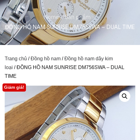
Home
Sản phẩm
ĐỒNG HỒ NAM SUNRISE DM756SWA – DUAL TIME
Trang chủ
/
Đồng hồ nam
/
Đồng hồ nam dây kim
loại
/ ĐỒNG HỒ NAM SUNRISE DM756SWA – DUAL
TIME
Giảm giá!