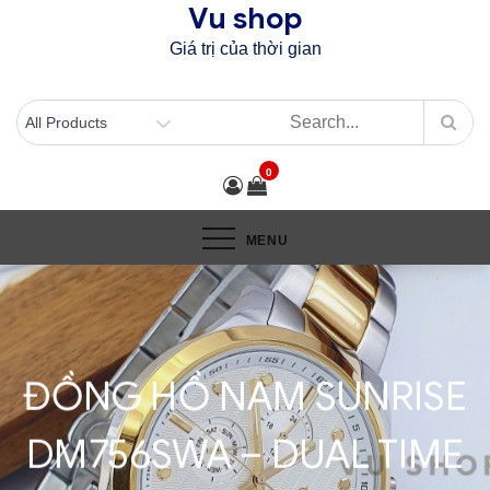
Vu shop
Skip
to
Giá trị của thời gian
content
0
MENU
ĐỒNG HỒ NAM SUNRISE
DM756SWA – DUAL TIME