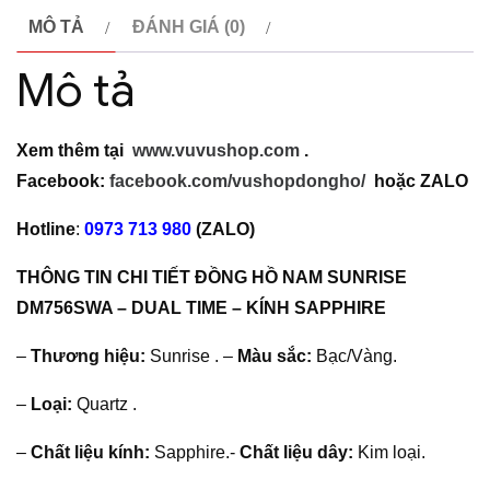
TIME
MÔ TẢ
ĐÁNH GIÁ (0)
số
Mô tả
lượng
Xem thêm tại
www.vuvushop.com
.
Facebook:
facebook.com/vushopdongho/
hoặc
ZALO
Hotline
:
0973 713 980
(ZALO)
THÔNG TIN CHI TIẾT ĐỒNG HỒ NAM SUNRISE
DM756SWA – DUAL TIME – KÍNH SAPPHIRE
–
Thương hiệu:
Sunrise . –
Màu sắc:
Bạc/Vàng.
–
Loại:
Quartz .
–
Chất liệu kính:
Sapphire.-
Chất liệu dây:
Kim loại.